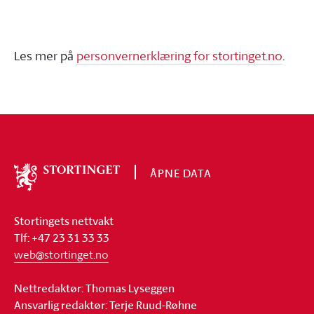
Les mer på
personvernerklæring for stortinget.no
.
ÅPNE DATA
Om
Stortinget
Stortingets nettvakt
Tlf: +47 23 31 33 33
web@stortinget.no
Nettredaktør: Thomas Lyseggen
Ansvarlig redaktør: Terje Ruud-Røhne