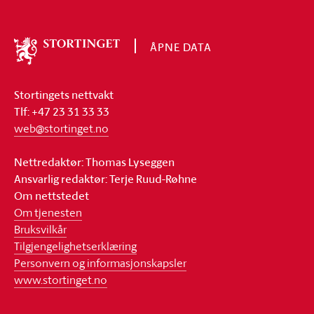
ÅPNE DATA
Om
Stortinget
Stortingets nettvakt
Tlf: +47 23 31 33 33
web@stortinget.no
Nettredaktør: Thomas Lyseggen
Ansvarlig redaktør: Terje Ruud-Røhne
Om nettstedet
Om tjenesten
Bruksvilkår
Tilgjengelighetserklæring
Personvern og informasjonskapsler
www.stortinget.no