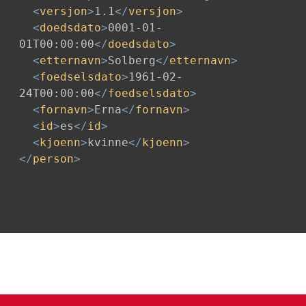
<
versjon
>
1.1
</
versjon
>
<
doedsdato
>
0001-01-
01T00:00:00
</
doedsdato
>
<
etternavn
>
Solberg
</
etternavn
>
<
foedselsdato
>
1961-02-
24T00:00:00
</
foedselsdato
>
<
fornavn
>
Erna
</
fornavn
>
<
id
>
es
</
id
>
<
kjoenn
>
kvinne
</
kjoenn
>
</
person
>