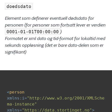
doedsdato
Element som definerer eventuell dødsdato for
personen (for personer som fortsatt lever er verdien
)
0001‑01‑01T00:00:00
Formatet er xml dato og tid-format for lokaltid med
sekunds oppløsning (det er bare dato-delen som er
signifikant)
<
person
xmlns:i
=
"http://www.w3.org/2001/XMLSche
ma-instance"
xmlns
=
"https://data.stortinget.no"
>