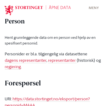
Stortinget.no
MENY
Person
Hent grunnleggende data om en person ved hjelp av en
spesifisert personid.
Personider er bl.a. tilgjengelig via datasettene
dagens representanter
,
representanter
(historisk) og
regjering
.
Forespørsel
URI:
https://data.stortinget.no/eksport/person?
personid=MAAA