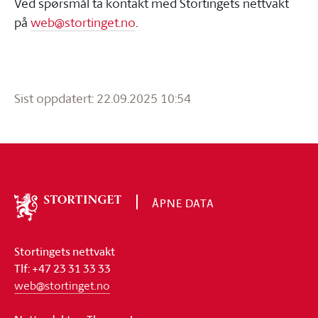
Ved spørsmål ta kontakt med Stortingets nettvakt
på
web@stortinget.no
.
Sist oppdatert: 22.09.2025 10:54
ÅPNE DATA
Om
Stortinget
Stortingets nettvakt
Tlf: +47 23 31 33 33
web@stortinget.no